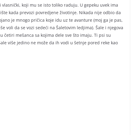
vlasnički, koji mu se isto toliko raduju. U gepeku uvek ima
dište kada prevozi povredjene životinje. Nikada nije odbio da
ojano je mnogo pričica koje idu uz te avanture (moj ga je pas,
iše voli da se vozi sedeći na Šaletovim ledjima). Šale i njegova
ju četiri mešanca sa kojima dele sve što imaju. Ti psi su
r Šale više jedino ne može da ih vodi u šetnje pored reke kao