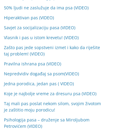
50% ljudi ne zaslužuje da ima psa (VIDEO)
Hiperaktivan pas (VIDEO)
Savjet za socijalizaciju pasa (VIDEO)
Vlasnik i pas u istom krevetu! (VIDEO)
Zašto pas jede sopstveni izmet i kako da riješite
taj problem! (VIDEO)
Pravilna ishrana psa (VIDEO)
Nepredvidiv događaj sa psom(VIDEO)
Jedna porodica, jedan pas ( VIDEO)
Koje je najbolje vreme za dresuru psa (VIDEO)
Taj mali pas poslat nekom silom, svojim životom
je zaštitio moju porodicu!
Psihologija pasa – druženje sa Miroljubom
Petrovićem (VIDEO)