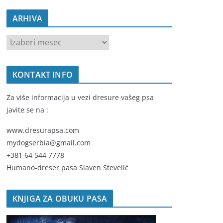
ARHIVA
A
R
H
KONTAKT INFO
I
V
Za više informacija u vezi dresure vašeg psa
A
javite se na :
www.dresurapsa.com
mydogserbia@gmail.com
+381 64 544 7778
Humano-dreser pasa Slaven Stevelić
KNJIGA ZA OBUKU PASA