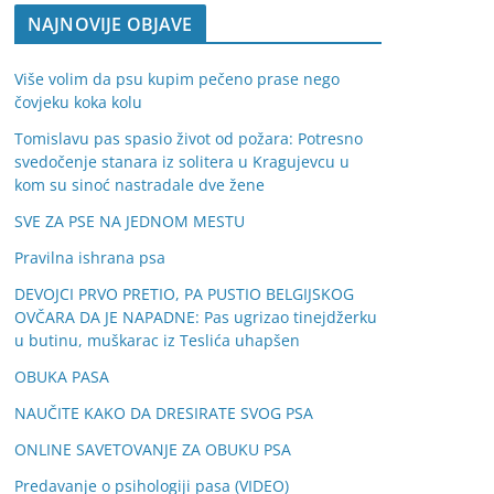
NAJNOVIJE OBJAVE
Više volim da psu kupim pečeno prase nego
čovjeku koka kolu
Tomislavu pas spasio život od požara: Potresno
svedočenje stanara iz solitera u Kragujevcu u
kom su sinoć nastradale dve žene
SVE ZA PSE NA JEDNOM MESTU
Pravilna ishrana psa
DEVOJCI PRVO PRETIO, PA PUSTIO BELGIJSKOG
OVČARA DA JE NAPADNE: Pas ugrizao tinejdžerku
u butinu, muškarac iz Teslića uhapšen
OBUKA PASA
NAUČITE KAKO DA DRESIRATE SVOG PSA
ONLINE SAVETOVANJE ZA OBUKU PSA
Predavanje o psihologiji pasa (VIDEO)