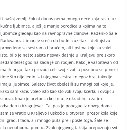
U našoj zemlji čak ni danas nema mnogo dece koja rastu uz
kućne ljubimce, a još je manje porodica u kojima na te
ljubimce gledaju kao na ravnopravne članove. Radenko Šale
Radovanović imao je sreću da bude izuzetak – detinjstvo
provedeno sa sestrama i braćom, ali i psima koje su voleli
isto, bilo je nešto zaista nesvakidašnje u Kraljevu pre skoro
sedamdeset godina kada je on rodjen. Kako je vaspitavan od
malih nogu, tako provodi celi svoj zivot, a posebno se ponosi
time što nije jedini – i njegova sestra i njegov brat takodje
imaju ljubimce. Šaletov život obeležili su mnogi psi koje je,
kako sam kaže, voleo isto kao što voli svoju kćerku i dvojicu
sinova. Imao je bretonca koji mu je ukraden, a zatim
odveden u Kragujevac. Taj pas je pobegao iz novog doma,
sam se vratio u Kraljevo i uskočio u otvoreni prozor kola koje
edni grad. I tada, a i mnogo puta pre i posle toga, Šale se
 bila neophodna pomoć. Zvuk njegovog taksija prepoznaju svi