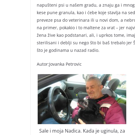
napušteni psi u našem gradu, a znaju ga i mnogi 
kese pune granula, kao i ćebe koje stavlja na se
preveze psa do veterinara ili u novi dom, a nebr
na primer, pokakio i to maltene za vrat – jer najv
žena žive kao podstanari, ali, i uprkos tome, ima
sterilisani i deblji su nego što bi baš trebalo je
što je godinama u nazad radio.
Autor:Jovanka Petrovic
Sale i moja Nadica. Kada je uginula, za