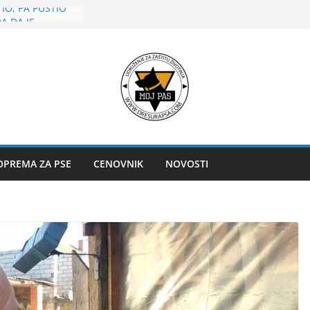
IO, PA PUSTIO
A DA JE
zao tinejdžerku
 iz Teslića
 kupim pečeno
 koka kolu
io život od
vedočenje
 u Kragujevcu u
adale dve žene
OPREMA ZA PSE
CENOVNIK
NOVOSTI
EDNOM MESTU
sa