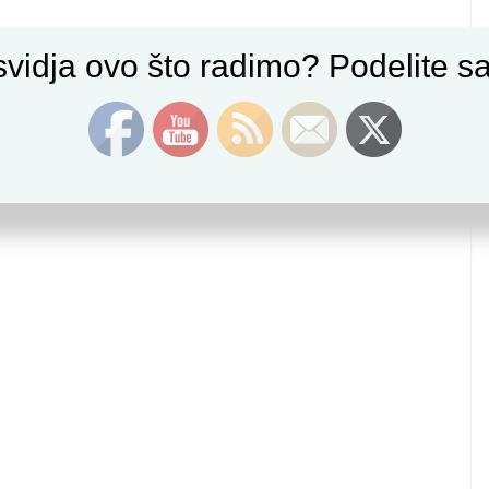
vidja ovo što radimo? Podelite sa 
Set Youtube Channel ID