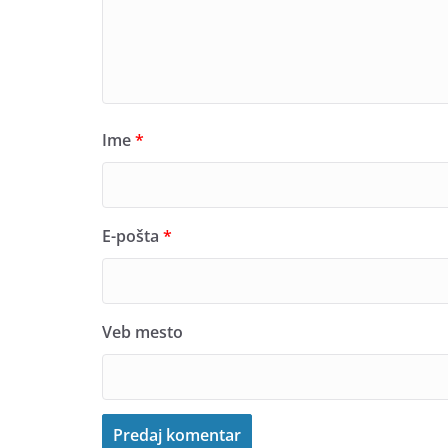
Ime
*
E-pošta
*
Veb mesto