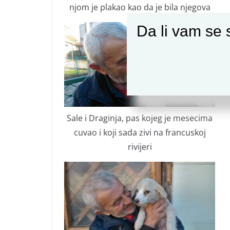
njom je plakao kao da je bila njegova
Da li vam se s
Sale i Draginja, pas kojeg je mesecima
cuvao i koji sada zivi na francuskoj
rivijeri