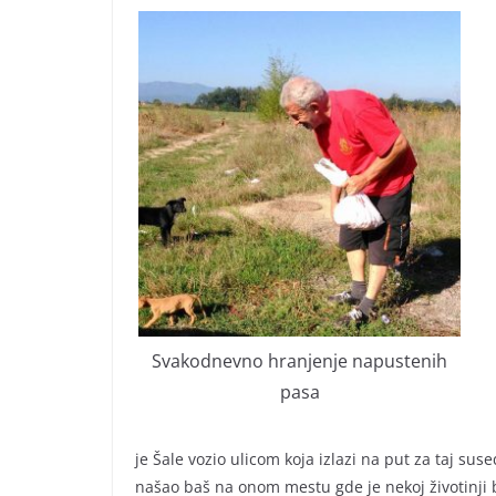
Svakodnevno hranjenje napustenih
pasa
je Šale vozio ulicom koja izlazi na put za taj sus
našao baš na onom mestu gde je nekoj životinji