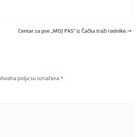
Centar za pse „MOJ PAS“ iz Čačka traži radnike.
hodna polja su označena
*