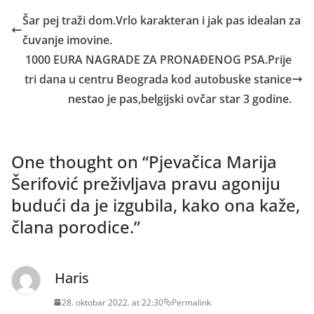
Šar pej traži dom.Vrlo karakteran i jak pas idealan za
čuvanje imovine.
1000 EURA NAGRADE ZA PRONAĐENOG PSA.Prije
tri dana u centru Beograda kod autobuske stanice
nestao je pas,belgijski ovčar star 3 godine.
One thought on “
Pjevačica Marija
Šerifović preživljava pravu agoniju
budući da je izgubila, kako ona kaže,
člana porodice.
”
Haris
28. oktobar 2022. at 22:30
Permalink