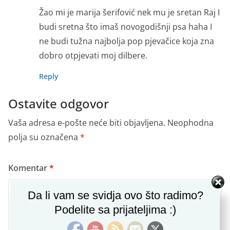
Žao mi je marija šerifović nek mu je sretan Raj I
budi sretna što imaš novogodišnji psa haha I
ne budi tužna najbolja pop pjevačice koja zna
dobro otpjevati moj dilbere.
Reply
Ostavite odgovor
Vaša adresa e-pošte neće biti objavljena.
Neophodna
polja su označena
*
Komentar
*
Set Youtube Channel ID
Da li vam se svidja ovo što radimo?
Podelite sa prijateljima :)