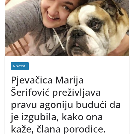
NOVOSTI
Pjevačica Marija
Šerifović preživljava
pravu agoniju budući da
je izgubila, kako ona
kaže, člana porodice.