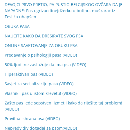
DEVOJCI PRVO PRETIO, PA PUSTIO BELGIJSKOG OVČARA DA JE
NAPADNE: Pas ugrizao tinejdžerku u butinu, muškarac iz
Teslića uhapšen
OBUKA PASA
NAUČITE KAKO DA DRESIRATE SVOG PSA
ONLINE SAVETOVANJE ZA OBUKU PSA
Predavanje o psihologiji pasa (VIDEO)
50% ljudi ne zaslužuje da ima psa (VIDEO)
Hiperaktivan pas (VIDEO)
Savjet za socijalizaciju pasa (VIDEO)
Vlasnik i pas u istom krevetu! (VIDEO)
Zašto pas jede sopstveni izmet i kako da riješite taj problem!
(VIDEO)
Pravilna ishrana psa (VIDEO)
Nepredvidiv događaj sa psom(VIDEO)