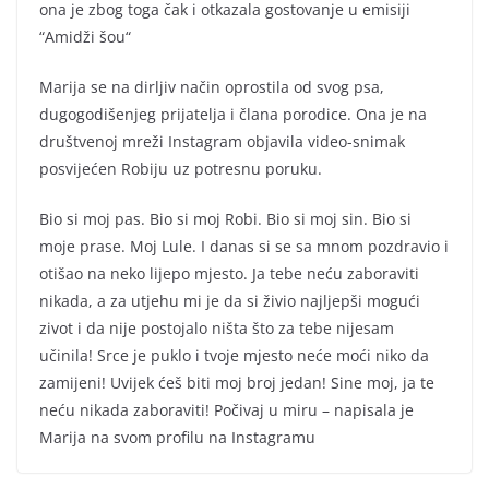
ona je zbog toga čak i otkazala gostovanje u emisiji
“Amidži šou“
Marija se na dirljiv način oprostila od svog psa,
dugogodišenjeg prijatelja i člana porodice. Ona je na
društvenoj mreži Instagram objavila video-snimak
posvijećen Robiju uz potresnu poruku.
Bio si moj pas. Bio si moj Robi. Bio si moj sin. Bio si
moje prase. Moj Lule. I danas si se sa mnom pozdravio i
otišao na neko lijepo mjesto. Ja tebe neću zaboraviti
nikada, a za utjehu mi je da si živio najljepši mogući
zivot i da nije postojalo ništa što za tebe nijesam
učinila! Srce je puklo i tvoje mjesto neće moći niko da
zamijeni! Uvijek ćeš biti moj broj jedan! Sine moj, ja te
neću nikada zaboraviti! Počivaj u miru – napisala je
Marija na svom profilu na Instagramu