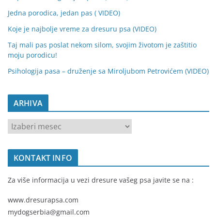
Jedna porodica, jedan pas ( VIDEO)
Koje je najbolje vreme za dresuru psa (VIDEO)
Taj mali pas poslat nekom silom, svojim životom je zaštitio
moju porodicu!
Psihologija pasa – druženje sa Miroljubom Petrovićem (VIDEO)
ARHIVA
A
R
H
KONTAKT INFO
I
V
Za više informacija u vezi dresure vašeg psa javite se na :
A
www.dresurapsa.com
mydogserbia@gmail.com