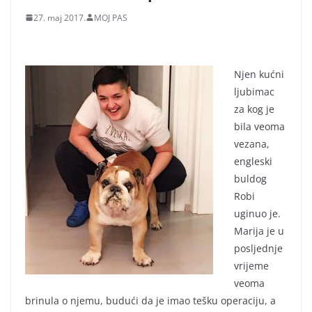
27. maj 2017.
MOJ PAS
Njen kućni
ljubimac
za kog je
bila veoma
vezana,
engleski
buldog
Robi
uginuo je.
Marija je u
posljednje
vrijeme
veoma
brinula o njemu, budući da je imao tešku operaciju, a