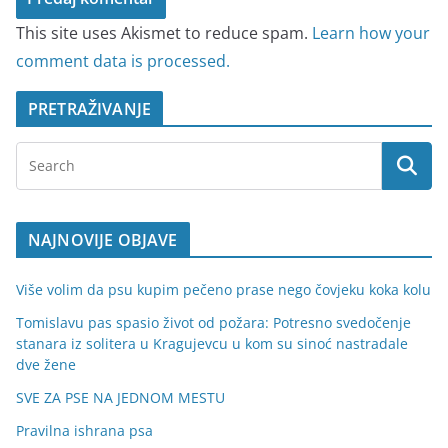
This site uses Akismet to reduce spam.
Learn how your
comment data is processed.
PRETRAŽIVANJE
NAJNOVIJE OBJAVE
Više volim da psu kupim pečeno prase nego čovjeku koka kolu
Tomislavu pas spasio život od požara: Potresno svedočenje
stanara iz solitera u Kragujevcu u kom su sinoć nastradale
dve žene
SVE ZA PSE NA JEDNOM MESTU
Pravilna ishrana psa