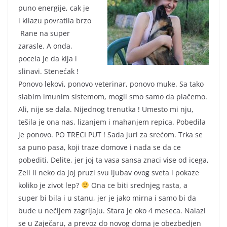
puno energije, cak je
i kilazu povratila brzo
Rane na super
zarasle. A onda,
pocela je da kija i
slinavi. Stenećak !
Ponovo lekovi, ponovo veterinar, ponovo muke. Sa tako
slabim imunim sistemom, mogli smo samo da plačemo.
Ali, nije se dala. Nijednog trenutka ! Umesto mi nju,
tešila je ona nas, lizanjem i mahanjem repica. Pobedila
je ponovo. PO TRECI PUT ! Sada juri za srećom. Trka se
sa puno pasa, koji traze domove i nada se da ce
pobediti. Delite, jer joj ta vasa sansa znaci vise od icega,
Zeli li neko da joj pruzi svu ljubav ovog sveta i pokaze
koliko je zivot lep?
Ona ce biti srednjeg rasta, a
super bi bila i u stanu, jer je jako mirna i samo bi da
bude u nečijem zagrljaju. Stara je oko 4 meseca. Nalazi
se u Zaječaru, a prevoz do novog doma je obezbedjen