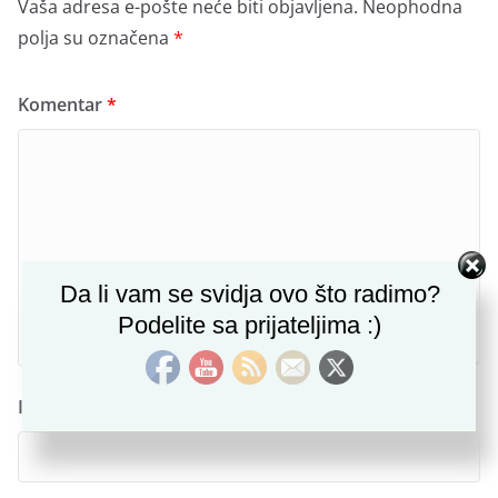
Vaša adresa e-pošte neće biti objavljena.
Neophodna
polja su označena
*
Komentar
*
Set Youtube Channel ID
Da li vam se svidja ovo što radimo?
Podelite sa prijateljima :)
Ime
*