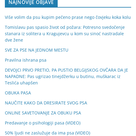
NAJNOVIJE OBJAVE
Više volim da psu kupim pečeno prase nego čovjeku koka kolu
Tomislavu pas spasio život od požara: Potresno svedočenje
stanara iz solitera u Kragujevcu u kom su sinoć nastradale
dve žene
SVE ZA PSE NA JEDNOM MESTU
Pravilna ishrana psa
DEVOJCI PRVO PRETIO, PA PUSTIO BELGIJSKOG OVČARA DA JE
NAPADNE: Pas ugrizao tinejdžerku u butinu, muškarac iz
Teslića uhapšen
OBUKA PASA
NAUČITE KAKO DA DRESIRATE SVOG PSA
ONLINE SAVETOVANJE ZA OBUKU PSA
Predavanje o psihologiji pasa (VIDEO)
50% ljudi ne zaslužuje da ima psa (VIDEO)