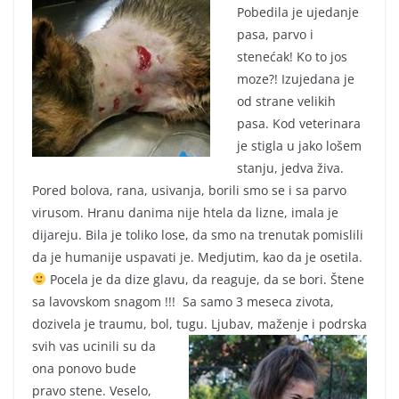
Pobedila je ujedanje
pasa, parvo i
stenećak! Ko to jos
moze?! Izujedana je
od strane velikih
pasa. Kod veterinara
je stigla u jako lošem
stanju, jedva živa.
Pored bolova, rana, usivanja, borili smo se i sa parvo
virusom. Hranu danima nije htela da lizne, imala je
dijareju. Bila je toliko lose, da smo na trenutak pomislili
da je humanije uspavati je. Medjutim, kao da je osetila.
Pocela je da dize glavu, da reaguje, da se bori. Štene
sa lavovskom snagom !!! Sa samo 3 meseca zivota,
dozivela je traumu, bol, tugu. Ljubav, maženje i podrska
svih
vas ucinili su da
ona ponovo bude
pravo stene. Veselo,