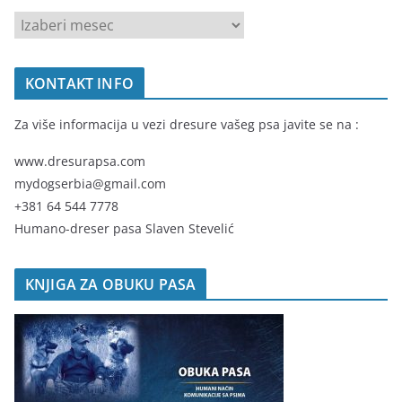
A
R
H
KONTAKT INFO
I
V
Za više informacija u vezi dresure vašeg psa javite se na :
A
www.dresurapsa.com
mydogserbia@gmail.com
+381 64 544 7778
Humano-dreser pasa Slaven Stevelić
KNJIGA ZA OBUKU PASA