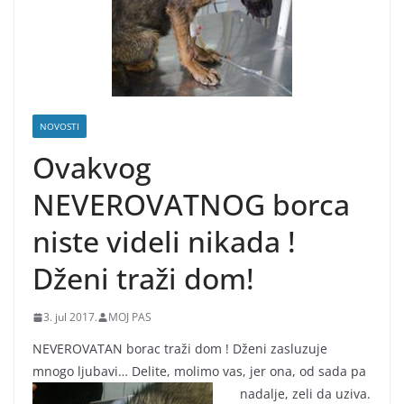
NOVOSTI
Ovakvog
NEVEROVATNOG borca
niste videli nikada !
Dženi traži dom!
3. jul 2017.
MOJ PAS
NEVEROVATAN borac traži dom ! Dženi zasluzuje
mnogo ljubavi… Delite, molimo vas, jer ona, od sada pa
nadalje, zeli da uziva.